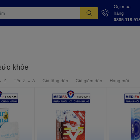
Gọi mua
hàng
0865.118.91
sức khỏe
→ Z
Tên Z → A
Giá tăng dần
Giá giảm dần
Hàng mới