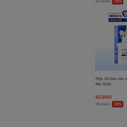
66.000₫
-32%
Hộp 10 bao cao 
Me Gold
62.000₫
89.000₫
-30%