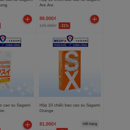
Long
Are Are
86.000₫
125.000₫
-31%
ao cao su Sagami
Hộp 10 chiếc bao cao su Sagami
hin
Orange
81.000₫
Hết hàng