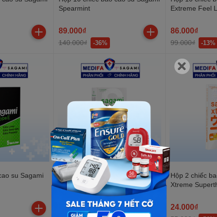
Spearmint
Extreme Feel 
89.000₫
86.000₫
140.000₫
99.000₫
-36%
-13%
cao su Sagami
Hộp 10 chiếc bao cao su Sagami
Hộp 2 chiếc b
White Box
Xtreme Supert
80.000₫
24.000₫