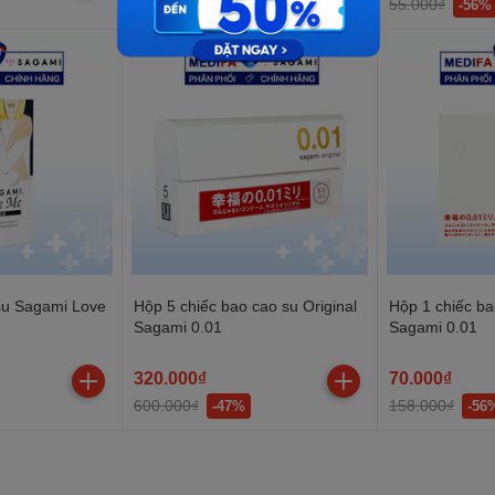
110.000₫
55.000₫
-27%
-56%
su Sagami Love
Hộp 5 chiếc bao cao su Original
Hộp 1 chiếc ba
Sagami 0.01
Sagami 0.01
320.000₫
70.000₫
600.000₫
158.000₫
-47%
-56