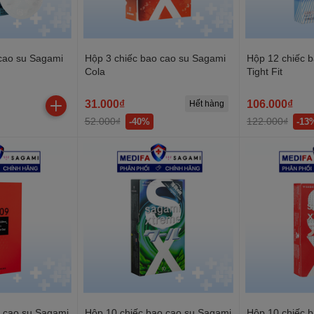
cao su Sagami
Hộp 3 chiếc bao cao su Sagami
Hộp 12 chiếc 
Cola
Tight Fit
31.000₫
106.000₫
Hết hàng
52.000₫
122.000₫
-40%
-13
o cao su Sagami
Hộp 10 chiếc bao cao su Sagami
Hộp 10 chiếc 