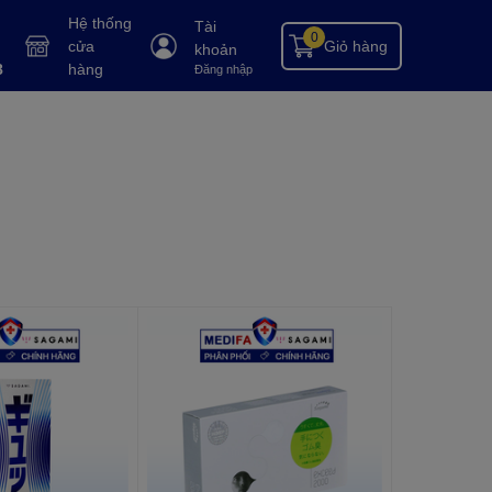
Hệ thống
Tài
0
cửa
Giỏ hàng
khoản
8
hàng
Đăng nhập