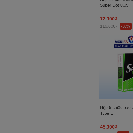
Super Dot 0.09
72.000₫
116.000₫
-38%
Hộp 5 chiếc bao 
Type E
45.000₫