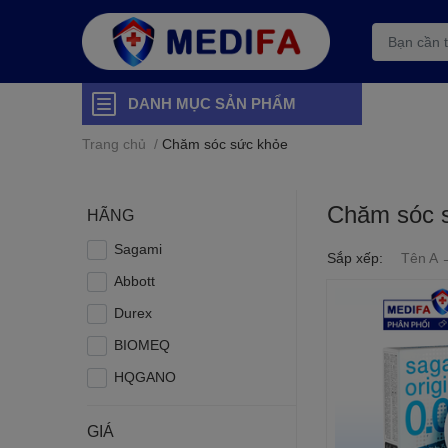
DANH MỤC SẢN PHẨM
Trang chủ
/
Chăm sóc sức khỏe
Chăm sóc 
HÃNG
Sagami
Sắp xếp:
Tên A 
Abbott
Durex
BIOMEQ
HQGANO
GIÁ