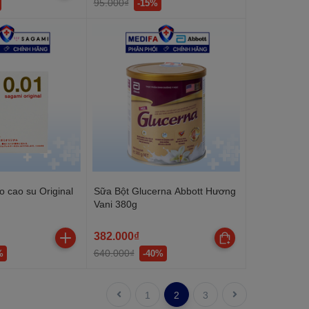
95.000₫
-15%
o cao su Original
Sữa Bột Glucerna Abbott Hương
Vani 380g
382.000₫
640.000₫
%
-40%
1
2
3