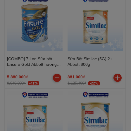
[COMBO] 7 Lon Sữa bột
Sữa Bột Similac (5G) 2+
Ensure Gold Abbott hương
Abbott 800g
vani ít ngọt 800g
5.880.000₫
881.000₫
9.940.000₫
1.125.400₫
-41%
-22%