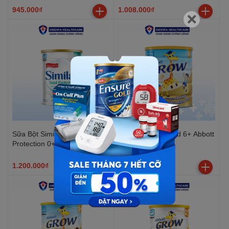
945.000₫
1.008.000₫
Sữa Bột Similac Total
Sữa Bột Grow Gold 6+ Abbott
Protection 0+ Abbott 800g
800g
1.200.000₫
788.000₫