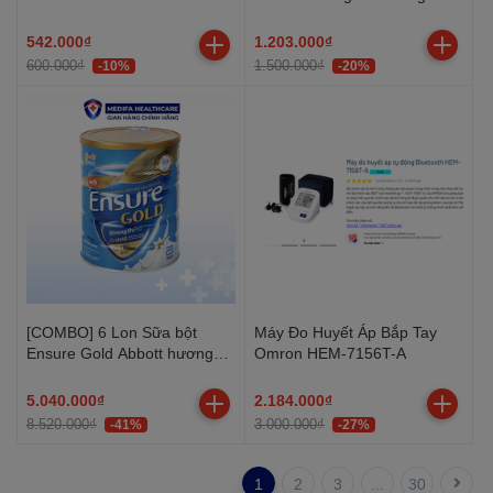
542.000₫
1.203.000₫
600.000₫
1.500.000₫
-10%
-20%
[COMBO] 6 Lon Sữa bột
Máy Đo Huyết Áp Bắp Tay
Ensure Gold Abbott hương
Omron HEM-7156T-A
vani ít ngọt 800g
5.040.000₫
2.184.000₫
8.520.000₫
3.000.000₫
-41%
-27%
1
2
3
...
30