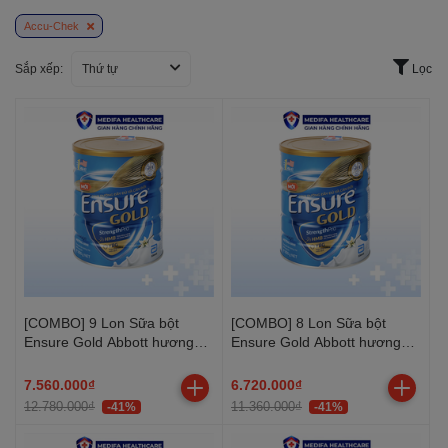
Accu-Chek
Sắp xếp:
Thứ tự
Lọc
[COMBO] 9 Lon Sữa bột
[COMBO] 8 Lon Sữa bột
Ensure Gold Abbott hương
Ensure Gold Abbott hương
vani ít ngọt 800g
vani ít ngọt 800g
7.560.000₫
6.720.000₫
12.780.000₫
11.360.000₫
-41%
-41%