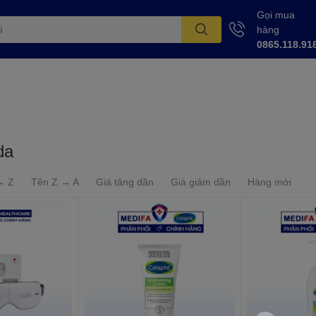
Gọi mua
hàng
0865.118.91
da
→ Z
Tên Z → A
Giá tăng dần
Giá giảm dần
Hàng mới