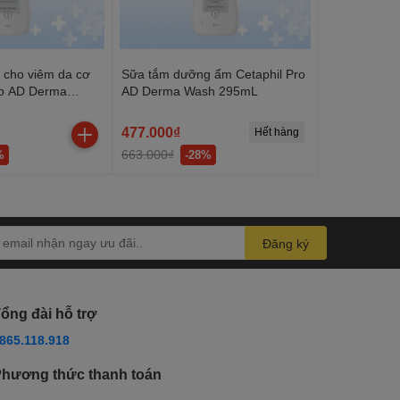
cho viêm da cơ
Sữa tắm dưỡng ẩm Cetaphil Pro
ro AD Derma
AD Derma Wash 295mL
95mL
477.000₫
Hết hàng
663.000₫
%
-28%
Đăng ký
ổng đài hỗ trợ
865.118.918
hương thức thanh toán