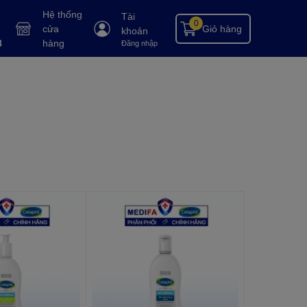
Hệ thống
Tài
0
cửa
Giỏ hàng
khoản
8
hàng
Đăng nhập