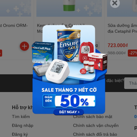
t Oromi ORM-
Kem dưỡng ẩm Cetaphil
Sữa dưỡng ẩm 
Moisturizing Cream 50g
địa Cetaphil P
Moisturizer 2
139.000₫
723.000₫
Hết hàng
300.000₫
988.000₫
%
-54%
-27
Bạn muốn nhận khuyến mãi đặc biệt?
Đăng ký ngay.
Hỗ trợ khách hàng
Chính sách
T
Tìm kiếm
Chính sách bảo mật
0
Đăng nhập
Chính sách vận chuyển
P
Đăng ký
Chính sách đổi trả bảo