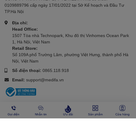
0109889796 cấp ngày 17/01/2022 tại Sở Kế hoạch và Đầu Tư
TP.Hà Nội
Địa chỉ:
Head Office:
1507 Tòa nhà Technopark, Khu đô thị Vinhomes Ocean Park
1, Hà Nội, Việt Nam
Retail Store:
Số 109A phố Trường Lâm, phường Việt Hưng, thành phố Hà
Nội, Việt Nam
Số điện thoại:
0865.118.918
Email:
support@medifa.vn
Hỗ trợ khách hàng
Gọi điện
Nhắn tin
Ưu đãi
Sản phẩm
Cửa hàng
Chính sách
Tổng đài hỗ trợ