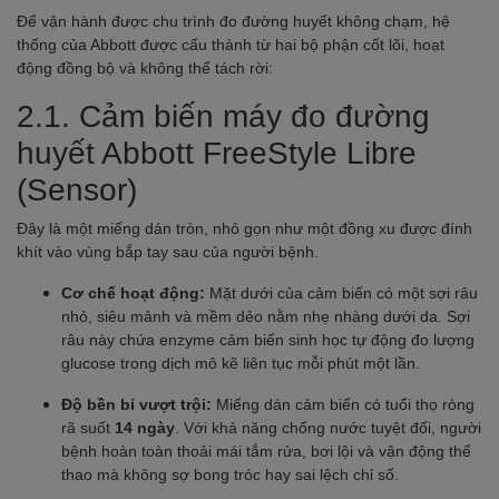
Để vận hành được chu trình đo đường huyết không chạm, hệ
thống của Abbott được cấu thành từ hai bộ phận cốt lõi, hoạt
động đồng bộ và không thể tách rời:
2.1. Cảm biến máy đo đường
huyết Abbott FreeStyle Libre
(Sensor)
Đây là một miếng dán tròn, nhỏ gọn như một đồng xu được đính
khít vào vùng bắp tay sau của người bệnh.
Cơ chế hoạt động:
Mặt dưới của cảm biến có một sợi râu
nhỏ, siêu mảnh và mềm dẻo nằm nhẹ nhàng dưới da. Sợi
râu này chứa enzyme cảm biến sinh học tự động đo lượng
glucose trong dịch mô kẽ liên tục mỗi phút một lần.
Độ bền bỉ vượt trội:
Miếng dán cảm biến có tuổi thọ ròng
rã suốt
14 ngày
. Với khả năng chống nước tuyệt đối, người
bệnh hoàn toàn thoải mái tắm rửa, bơi lội và vận động thể
thao mà không sợ bong tróc hay sai lệch chỉ số.