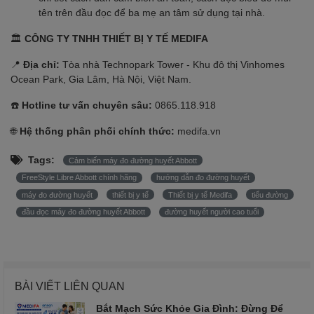
tên trên đầu đọc để ba mẹ an tâm sử dụng tại nhà.
🏛
CÔNG TY TNHH THIẾT BỊ Y TẾ MEDIFA
📍
Địa chỉ:
Tòa nhà Technopark Tower - Khu đô thị Vinhomes
Ocean Park, Gia Lâm, Hà Nội, Việt Nam.
☎️
Hotline tư vấn chuyên sâu:
0865.118.918
🌐
Hệ thống phân phối chính thức:
medifa.vn
Tags:
Cảm biến máy đo đường huyết Abbott
FreeStyle Libre Abbott chính hãng
hướng dẫn đo đường huyết
máy đo đường huyết
thiết bị y tế
Thiết bị y tế Medifa
tiểu đường
đầu đọc máy đo đường huyết Abbott
đường huyết người cao tuổi
BÀI VIẾT LIÊN QUAN
Bắt Mạch Sức Khỏe Gia Đình: Đừng Để