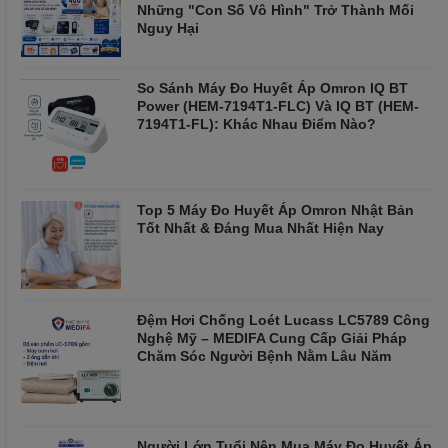
Những "Con Số Vô Hình" Trở Thành Mối
Nguy Hại
So Sánh Máy Đo Huyết Áp Omron IQ BT
Power (HEM-7194T1-FLC) Và IQ BT (HEM-
7194T1-FL): Khác Nhau Điểm Nào?
Top 5 Máy Đo Huyết Áp Omron Nhật Bản
Tốt Nhất & Đáng Mua Nhất Hiện Nay
Đệm Hơi Chống Loét Lucass LC5789 Công
Nghệ Mỹ – MEDIFA Cung Cấp Giải Pháp
Chăm Sóc Người Bệnh Nằm Lâu Năm
Người Lớn Tuổi Nên Mua Máy Đo Huyết Áp