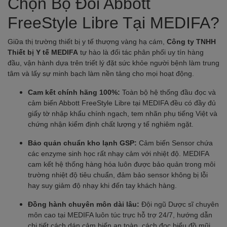
Chọn Bộ Đôi Abbott
FreeStyle Libre Tại MEDIFA?
Giữa thị trường thiết bị y tế thượng vàng hạ cám,
Công ty TNHH
Thiết bị Y tế MEDIFA
tự hào là đối tác phân phối uy tín hàng
đầu, vận hành dựa trên triết lý đặt sức khỏe người bệnh làm trung
tâm và lấy sự minh bạch làm nền tảng cho mọi hoạt động.
Cam kết chính hãng 100%:
Toàn bộ hệ thống đầu đọc và
cảm biến Abbott FreeStyle Libre tại MEDIFA đều có đầy đủ
giấy tờ nhập khẩu chính ngạch, tem nhãn phụ tiếng Việt và
chứng nhận kiểm định chất lượng y tế nghiêm ngặt.
Bảo quản chuẩn kho lạnh GSP:
Cảm biến Sensor chứa
các enzyme sinh học rất nhạy cảm với nhiệt độ. MEDIFA
cam kết hệ thống hàng hóa luôn được bảo quản trong môi
trường nhiệt độ tiêu chuẩn, đảm bảo sensor không bị lỗi
hay suy giảm độ nhạy khi đến tay khách hàng.
Đồng hành chuyên môn dài lâu:
Đội ngũ Dược sĩ chuyên
môn cao tại MEDIFA luôn túc trực hỗ trợ 24/7, hướng dẫn
chi tiết cách dán cảm biến an toàn, cách đọc biểu đồ mũi