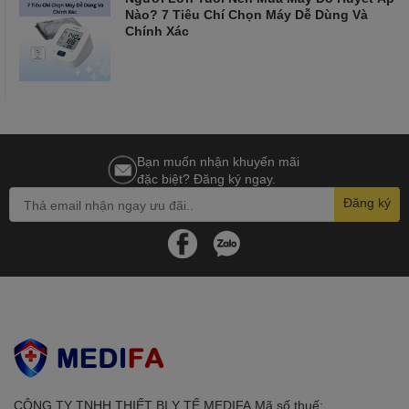
Nào? 7 Tiêu Chí Chọn Máy Dễ Dùng Và
Chính Xác
Bạn muốn nhận khuyến mãi
đặc biệt? Đăng ký ngay.
Đăng ký
CÔNG TY TNHH THIẾT BỊ Y TẾ MEDIFAㅤㅤㅤㅤㅤㅤㅤ Mã số thuế: