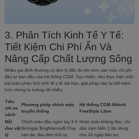
3. Phân Tích Kinh Tế Y Tế:
Tiết Kiệm Chi Phí Ẩn Và
Nâng Cấp Chất Lượng Sống
Nhiều gia đình thường có tâm lý đắn đo khi nhìn vào mức chi phí
đầu tư ban đầu của hệ thống CGM. Tuy nhiên, nếu thực hiện một
bài toán phân tích kinh tế y tế dài hạn, giải pháp này lại tiết kiệm
hơn chúng ta tưởng rất nhiều:
Tiêu
Phương pháp chích máu
Hệ thống CGM Abbott
chí so
truyền thống
FreeStyle Libre
sánh
Nỗi
Chích máu đầu ngón tay 3-4
Hoàn toàn không đau, chỉ
đau vật
lần/ngày $\rightarrow$ Chai
dán cảm biến 1 lần dùng
lý
sạn da, đau đớn tích tụ.
cho 14 ngày liên tục.