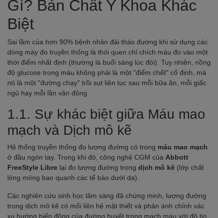
Gì? Bản Chất Y Khoa Khác
Biệt
Sai lầm của hơn 90% bệnh nhân đái tháo đường khi sử dụng các
dòng máy đo truyền thống là thói quen chỉ chích máu đo vào một
thời điểm nhất định (thường là buổi sáng lúc đói). Tuy nhiên, nồng
độ glucose trong máu không phải là một "điểm chết" cố định, mà
nó là một "đường chạy" trồi sụt liên tục sau mỗi bữa ăn, mỗi giấc
ngủ hay mỗi lần vận động.
1.1. Sự khác biệt giữa Máu mao
mạch và Dịch mô kẽ
Hệ thống truyền thống đo lượng đường có trong
máu mao mạch
ở đầu ngón tay. Trong khi đó, công nghệ CGM của
Abbott
FreeStyle Libre
lại đo lượng đường trong
dịch mô kẽ
(lớp chất
lỏng mỏng bao quanh các tế bào dưới da).
Các nghiên cứu sinh học lâm sàng đã chứng minh, lượng đường
trong dịch mô kẽ có mối liên hệ mật thiết và phản ánh chính xác
xu hướng biến động của đường huyết trong mạch máu với độ tin