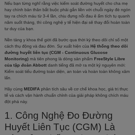
Nếu bạn từng nghĩ rằng việc kiểm soát đường huyết cho cha mẹ
hay chính bản thân bắt buộc phải gắn liền với chuỗi ngày đè ngón
tay ra chích máu từ 3-4 lần, chịu đựng nỗi đau ê ẩm tích tụ quanh
năm suốt tháng, thì công nghệ y tế hiện đại sẽ thay đổi hoàn toàn
tư duy của bạn.
Nền tảng y khoa thế giới đã bước qua thời kỳ theo dõi chỉ số một
cách thụ động và đau đớn. Sự xuất hiện của
Hệ thống theo dõi
đường huyết liên tục (CGM - Continuous Glucose
Monitoring)
mà tiên phong là dòng sản phẩm
FreeStyle Libre
của tập đoàn Abbott
danh tiếng đã mở ra một kỷ nguyên mới:
Kiểm soát tiểu đường toàn diện, an toàn và hoàn toàn không xâm
lấn.
Hãy cùng
MEDIFA
phân tích sâu về cơ chế khoa học, giá trị thực
tế và cách vận hành chuẩn chỉnh của giải pháp không chích máu
đột phá này.
1. Công Nghệ Đo Đường
Huyết Liên Tục (CGM) Là