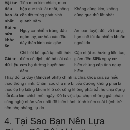
Vật tư
Tiền mua kim chích, mua
tiêu
hộp que thử lắt nhắt, bông
Không dùng kim, không
hao lắt
cồn tiệt trùng phát sinh
dùng que thử lắt nhắt.
nhắt
quanh năm.
Rủi ro
Nguy cơ nhiễm trùng đầu
An toàn tuyệt đối, vô trùng,
sức
ngón tay, xơ hóa các đầu
hạn chế tối đa nhiễm khuẩn
khỏe
dây thần kinh xúc giác.
ngoài da.
ẩn
Chỉ biết kết quả tại một thời
Cập nhật xu hướng liên tục,
Giá trị
điểm cố định, dễ bỏ sót các
giảm đến
38%
nguy cơ
dữ liệu
cơn hạ đường huyết ban
biến chứng cấp tính nguy
đêm.
hiểm.
Thay đổi tư duy (Mindset Shift) chính là chìa khóa của sự hiếu
thảo thông minh. Chăm sóc cha mẹ bị tiểu đường không phải là
thúc ép họ kiêng khem khổ sở, cũng không phải bắt họ chịu đựng
nỗi đau kim chích mỗi ngày. Đó là việc lựa chọn những giải pháp
công nghệ nhân văn nhất để biến hành trình kiểm soát bệnh trở
nên nhẹ nhàng, tự do.
4. Tại Sao Bạn Nên Lựa