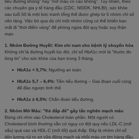
tiểu đường không" hay "mỡ máu có cao không". Tuy nhiên, theo
các chuyên gia y tế hàng đầu (CDC, NIDDK, NHLBI), sức khỏe
sau tuổi 50 là một bức tranh tổng thể được ghép từ 5 nhóm chỉ số
nền tảng. Việc bỏ qua dù chỉ một nhóm cũng có thể khiến bạn
mất đi "thời điểm vàng" để phòng ngừa đột quỵ hoặc suy thận
mạn.
1. Nhóm Đường Huyết: Kim chỉ nam cho bệnh lý chuyển hóa
Không chỉ là đường huyết lúc đói, chỉ số HbA1c mới là "thước đo
lòng tin" cho sức khỏe của bạn trong 3 tháng.
HbA1c < 5,7%:
Ngưỡng an toàn.
HbA1c 5,7 – 6,4%:
Tiền tiểu đường – Giai đoạn cuối cùng
để đảo ngược tình thế.
HbA1c ≥ 6,5%:
Chẩn đoán tiểu đường.
2. Nhóm Mỡ Máu: "Kẻ đắp đê" gây tắc nghẽn mạch máu
Đừng chỉ nhìn vào Cholesterol toàn phần. Một người có
Cholesterol bình thường vẫn có nguy cơ đột quỵ nếu LDL-C (mỡ
xấu) quá cao và HDL-C (mỡ tốt) quá thấp. Đây là nhóm chỉ số
tiên lượng rủi ro xơ vữa động mạch và nhồi máu cơ tim hàng đầu.