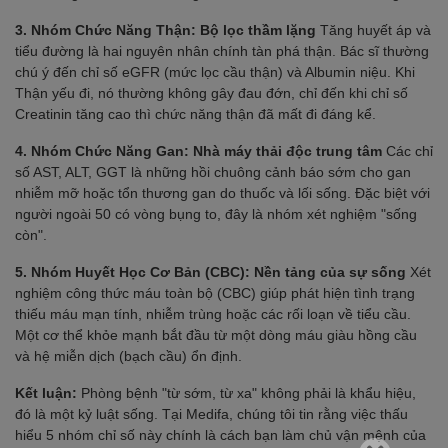
3. Nhóm Chức Năng Thận: Bộ lọc thầm lặng
Tăng huyết áp và
tiểu đường là hai nguyên nhân chính tàn phá thận. Bác sĩ thường
chú ý đến chỉ số eGFR (mức lọc cầu thận) và Albumin niệu. Khi
Thận yếu đi, nó thường không gây đau đớn, chỉ đến khi chỉ số
Creatinin tăng cao thì chức năng thận đã mất đi đáng kể.
4. Nhóm Chức Năng Gan: Nhà máy thải độc trung tâm
Các chỉ
số AST, ALT, GGT là những hồi chuông cảnh báo sớm cho gan
nhiễm mỡ hoặc tổn thương gan do thuốc và lối sống. Đặc biệt với
người ngoài 50 có vòng bụng to, đây là nhóm xét nghiệm "sống
còn".
5. Nhóm Huyết Học Cơ Bản (CBC): Nền tảng của sự sống
Xét
nghiệm công thức máu toàn bộ (CBC) giúp phát hiện tình trạng
thiếu máu mạn tính, nhiễm trùng hoặc các rối loạn về tiểu cầu.
Một cơ thể khỏe mạnh bắt đầu từ một dòng máu giàu hồng cầu
và hệ miễn dịch (bạch cầu) ổn định.
Kết luận:
Phòng bệnh "từ sớm, từ xa" không phải là khẩu hiệu,
đó là một kỷ luật sống. Tại Medifa, chúng tôi tin rằng việc thấu
hiểu 5 nhóm chỉ số này chính là cách bạn làm chủ vận mệnh của