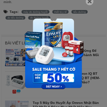
mình.
Tags:
máy đo đường huyết
thiết bị y tế
tiểu đường
đo tiểu đường
đo đường huyết
BÀI VIẾT LIÊN QUAN
Bắt Mạch Sức Khỏe Gia Đình: Đừng Để
Những "Con Số Vô Hình" Trở Thành Mối
Nguy Hại
So Sánh Máy Đo Huyết Áp Omron IQ BT
Power (HEM-7194T1-FLC) Và IQ BT (HEM-
7194T1-FL): Khác Nhau Điểm Nào?
Top 5 Máy Đo Huyết Áp Omron Nhật Bản
Tốt Nhất & Đáng Mua Nhất Hiện Nay