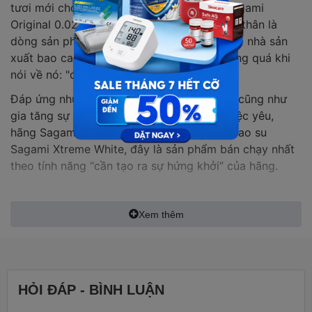
tươi mới cho những cặp đôi. Bao cao su Sagami
Original 0.02 là sản phẩm như vậy, với xuất thân là
dòng sản phẩm cao cấp của hãng SAGAMI - nhà sản
xuất bao cao su đầu tiên tại Nhật Bản, không quá khi
nói về nó: "đắt xắt ra miếng"
Đáp ứng nhu cầu của phần lớn người dùng cũng như
gia tăng sự đổi mới và trải nghiệm trong việc yêu,
hãng Sagami tung ra dòng sản phẩm bao cao su
Sagami Xtreme White, đây là sản phẩm bán chạy nhất
theo tính năng “cần tạo ra sự hứng khởi” của hãng.
ĐẶC ĐIỂM NỔI BẬT:
Xem thêm
- Bao cao su Sagami Original 001 mỏng chạm đỉnh chỉ
0.01 m.m
- Có khả năng kéo dãn & đàn hồi gấp 2 lần so với các
HỎI ĐÁP - BÌNH LUẬN
loại thông thường, nên không bao giờ rách.