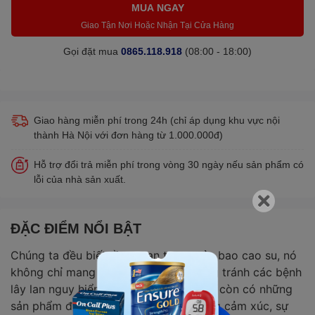
MUA NGAY
Giao Tận Nơi Hoặc Nhận Tại Cửa Hàng
Gọi đặt mua
0865.118.918
(08:00 - 18:00)
Giao hàng miễn phí trong 24h (chỉ áp dụng khu vực nội
thành Hà Nội với đơn hàng từ 1.000.000đ)
Hỗ trợ đổi trả miễn phí trong vòng 30 ngày nếu sản phẩm có
lỗi của nhà sản xuất.
ĐẶC ĐIỂM NỔI BẬT
Chúng ta đều biết tầm quan trọng của bao cao su, nó
không chỉ mang đến sự an toàn, phòng tránh các bệnh
lây lan nguy hiểm nhất là HIV, AIDS mà còn có những
sản phẩm được sử dụng để tăng cường cảm xúc, sự