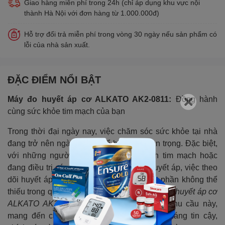
Giao hàng miễn phí trong 24h (chỉ áp dụng khu vực nội
thành Hà Nội với đơn hàng từ 1.000.000đ)
Hỗ trợ đổi trả miễn phí trong vòng 30 ngày nếu sản phẩm có
lỗi của nhà sản xuất.
ĐẶC ĐIỂM NỔI BẬT
Máy đo huyết áp cơ ALKATO AK2-0811:
Đồng hành
cùng sức khỏe tim mạch của bạn
Trong thời đại ngày nay, việc chăm sóc sức khỏe tại nhà
đang trở nên ngày càng phổ biến và quan trọng. Đặc biệt,
với những người có nguy cơ mắc bệnh tim mạch hoặc
đang điều trị các vấn đề liên quan đến huyết áp, việc theo
dõi huyết áp thường xuyên tại nhà là một phần không thể
thiếu trong quá trình quản lý sức khỏe.
Máy đo huyết áp cơ
ALKATO AK2-0811
ra đời nhằm đáp ứng nhu cầu này,
mang đến cho người dùng một giải pháp đáng tin cậy,