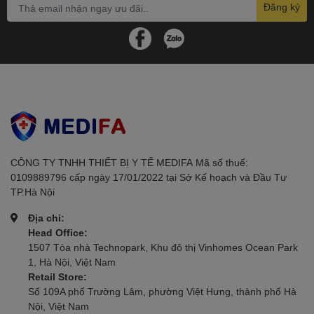
Phương pháp đo: Đo bằng ống nghe
Đăng ký
Dải đo: 0-300 mmHg
Độ chính xác: ±3 mmHg
Kích thước túi hơi: 22-32 cm (chu vi cánh tay)
Trọng lượng: Khoảng 450g (không bao gồm hộp
đựng)
Kích thước sản phẩm: 17 x 11 x 6 cm (Dài x Rộng x
Cao)
Công dụng
CÔNG TY TNHH THIẾT BỊ Y TẾ MEDIFAㅤㅤㅤㅤㅤㅤㅤ Mã số thuế:
Máy đo huyết áp cơ ALKATO AK2-0811
có nhiều công
0109889796 cấp ngày 17/01/2022 tại Sở Kế hoạch và Đầu Tư
TP.Hà Nội
dụng quan trọng trong việc theo dõi và quản lý sức khỏe
tim mạch:
Địa chỉ:
Head Office:
Đo huyết áp tâm thu và tâm trương
1507 Tòa nhà Technopark, Khu đô thị Vinhomes Ocean Park
1, Hà Nội, Việt Nam
Theo dõi sức khỏe tim mạch tại nhà:
Retail Store:
Số 109A phố Trường Lâm, phường Việt Hưng, thành phố Hà
Hỗ trợ quản lý huyết áp cho người có bệnh lý tim mạch
Nội, Việt Nam