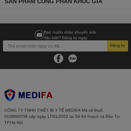
SẢN PHẨM CÙNG PHÂN KHÚC GIÁ
Bạn muốn nhận khuyến mãi
đặc biệt? Đăng ký ngay.
Đăng ký
CÔNG TY TNHH THIẾT BỊ Y TẾ MEDIFAㅤㅤㅤㅤㅤㅤㅤ Mã số thuế:
0109889796 cấp ngày 17/01/2022 tại Sở Kế hoạch và Đầu Tư
TP.Hà Nội