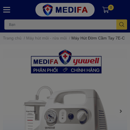
0
Trang chủ
/
Máy hút mũi - rửa mũi
/
Máy Hút Đờm Cầm Tay 7E-C