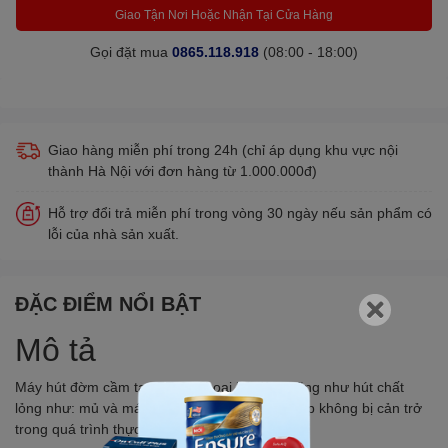
Giao Tận Nơi Hoặc Nhận Tại Cửa Hàng
Gọi đặt mua
0865.118.918
(08:00 - 18:00)
Giao hàng miễn phí trong 24h (chỉ áp dụng khu vực nội
thành Hà Nội với đơn hàng từ 1.000.000đ)
Hỗ trợ đổi trả miễn phí trong vòng 30 ngày nếu sản phẩm có
lỗi của nhà sản xuất.
ĐẶC ĐIỂM NỔI BẬT
Mô tả
Máy hút đờm cầm tay 7E-C – Loại bỏ đờm cũng như hút chất
lỏng như: mủ và máu để giữ cho đường hô hấp không bị cản trở
trong quá trình thực hành lâm sàng.