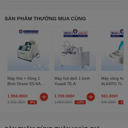
Khối lượng: 4.4Kg
Kích thước ngoài: 370 x 180 x 280(mm)
SẢN PHẨM THƯỜNG MUA CÙNG
Máy Hút + Xông 1
Máy hút dịch 1 bình
Máy xông hút 
Bình Oromi SS-6A
Yuwell 7E-A
ALKATO TL-2
(15L)
1.994.000₫
1.709.000₫
561.000₫
2.202.252₫
1.950.000₫
690.000₫
-9%
-12%
-19%