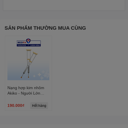
Thông số kỹ thuật
Chất liệu: Inox cao cấp
SẢN PHẨM THƯỜNG MUA CÙNG
Chiều cao điều chỉnh: 115 cm - 135 cm
Đường kính ống: 22 mm
Trọng lượng: 0.5 kg/chiếc
Tải trọng tối đa: 100 kg
Số lượng: 1 hoặc 2 chiếc (tùy lựa chọn)
Tính năng chính
Khung inoxchắc chắn, chống gỉ
Nạng hợp kim nhôm
Akiko - Người Lớn
Chiều cao điều chỉnh linh hoạt
(C12 OROMI)
Tay cầm ergonomic, bọc cao su chống trượt
190.000₫
Hết hàng
Đế cao su chống trượt, an toàn khi sử dụng
Hệ thống khóa an toàn, chắc chắn
Cách sử dụng