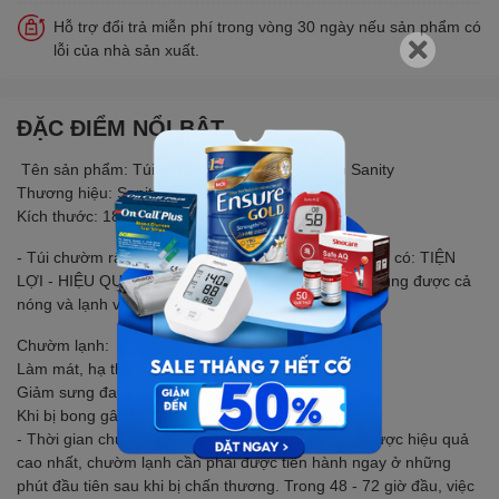
Hỗ trợ đổi trả miễn phí trong vòng 30 ngày nếu sản phẩm có
lỗi của nhà sản xuất.
ĐẶC ĐIỂM NỔI BẬT
Tên sản phẩm: Túi chườm đa năng nóng lạnh Sanity
Thương hiệu: Sanity
Kích thước: 18cm (Túi size nhỏ)
- Túi chườm rất hữu ích và cần thiết mà gia đình nên có: TIỆN
LỢI - HIỆU QUẢ - DỄ SỬ DỤNG & BẢO QUẢN sử dụng được cả
nóng và lạnh với nhiều công dụng
Chườm lạnh:
Làm mát, hạ thân nhiệt vào mùa hè
Giảm sưng đau, tan máu bầm khi vận động
Khi bị bong gân, sai khớp, bầm dập cơ.
- Thời gian chườm lạnh: Thêm đá vào túi. Để đạt được hiệu quả
cao nhất, chườm lạnh cần phải được tiến hành ngay ở những
phút đầu tiên sau khi bị chấn thương. Trong 48 - 72 giờ đầu, việc