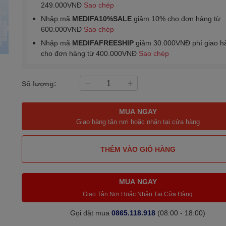
249.000VNĐ
Sao chép
Nhập mã
MEDIFA10%SALE
giảm 10% cho đơn hàng từ
600.000VNĐ
Sao chép
Nhập mã
MEDIFAFREESHIP
giảm 30.000VNĐ phí giao h
cho đơn hàng từ 400.000VNĐ
Sao chép
Số lượng:
MUA NGAY
Giao hàng tận nơi hoặc nhận tại cửa hàng
THÊM VÀO GIỎ HÀNG
MUA NGAY
Giao Tận Nơi Hoặc Nhận Tại Cửa Hàng
Gọi đặt mua
0865.118.918
(08:00 - 18:00)