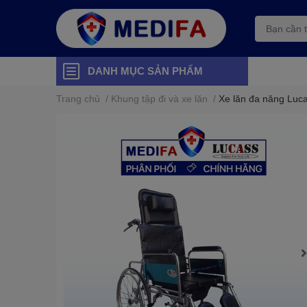
DANH MỤC SẢN PHẨM
Trang chủ
/
Khung tập đi và xe lăn
/
Xe lăn đa năng Luc