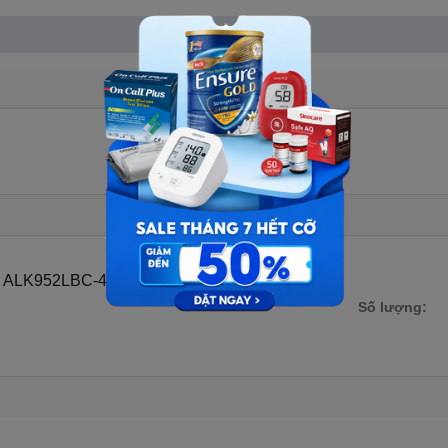
Xem thêm
mi ALK952LBC-46)
Số lượng: