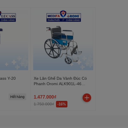
ass Y-20
Xe Lăn Ghế Da Vành Đúc Có
Phanh Oromi ALK901L-46
(SYIV100-GSR02)
1.477.000₫
Hết hàng
1.750.000₫
-16%