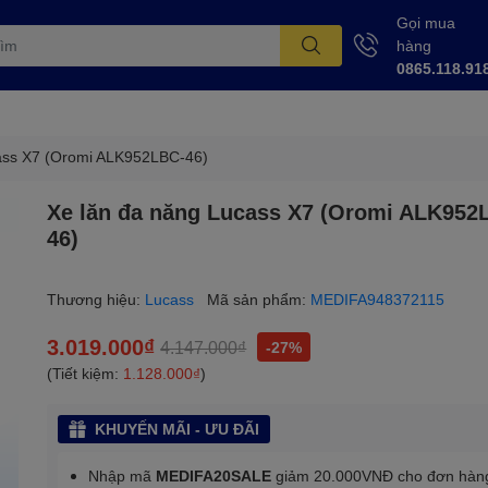
Gọi mua
hàng
0865.118.91
ass X7 (Oromi ALK952LBC-46)
Xe lăn đa năng Lucass X7 (Oromi ALK952
46)
Thương hiệu:
Lucass
Mã sản phẩm:
MEDIFA948372115
3.019.000₫
4.147.000₫
-27%
(Tiết kiệm:
1.128.000₫
)
KHUYẾN MÃI - ƯU ĐÃI
Nhập mã
MEDIFA20SALE
giảm 20.000VNĐ cho đơn hàn