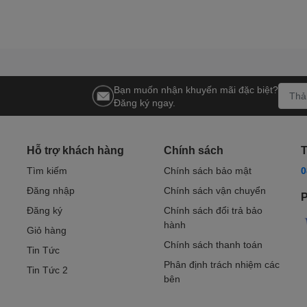
ảng 50 cm
Bạn muốn nhận khuyến mãi đặc biệt?
Đăng ký ngay.
Hỗ trợ khách hàng
Chính sách
T
g cao
Tìm kiếm
Chính sách bảo mật
0
Đăng nhập
Chính sách vận chuyển
khoảng 15 cm
P
Đăng ký
Chính sách đổi trả bảo
oảng 50 cm
hành
Giỏ hàng
ự sẵn có)
Chính sách thanh toán
Tin Tức
Phân định trách nhiệm các
Tin Tức 2
bên
a Năng Lucass X7 được thiết kế với khung nhôm nhẹ, giúp d