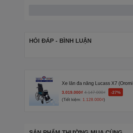
HỎI ĐÁP - BÌNH LUẬN
Xe lăn đa năng Lucass X7 (Oro
3.019.000₫
4.147.000₫
-27%
(Tiết kiệm:
1.128.000₫
)
SẢN PHẨM THƯỜNG MUA CÙNG