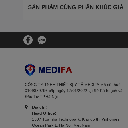
SẢN PHẨM CÙNG PHÂN KHÚC GIÁ
Kích thước ghế ngồi:
Chiều rộng: khoảng 45 cm
Chiều sâu: khoảng 40 cm
Chiều cao từ mặt đất đến mặt ghế: kho
Trọng lượng xe: khoảng 15-18 kg
Tải trọng tối đa: 100-120 kg
Vật liệu khung: Hợp kim nhôm chất lượn
Loại bánh xe:
Bánh trước: Bánh đặc, đường kính 
CÔNG TY TNHH THIẾT BỊ Y TẾ MEDIFAㅤㅤㅤㅤㅤㅤㅤ Mã số thuế:
0109889796 cấp ngày 17/01/2022 tại Sở Kế hoạch và
Bánh sau: Bánh hơi, đường kính kh
Đầu Tư TP.Hà Nội
Màu sắc: Đen, Xám, Đỏ (tùy thuộc vào s
Địa chỉ:
ĐẶC ĐIỂM NỔI BẬT:
Head Office:
1507 Tòa nhà Technopark, Khu đô thị Vinhomes
Thiết kế gọn nhẹ và linh hoạt: Xe Lăn Đ
Ocean Park 1, Hà Nội, Việt Nam