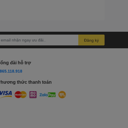
Đăng ký
ổng đài hỗ trợ
865.118.918
hương thức thanh toán
ễ dàng di chuyển và cất giữ. Trọng lượng nhẹ