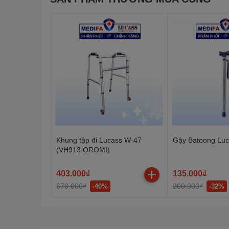
Khung tập đi Lucass W-47
Gậy Batoong Luc
(VH913 OROMI)
THÔNG SỐ KĨ THUẬT:
403.000₫
135.000₫
Kích thước tổng thể:
670.000₫
200.000₫
-40%
-32%
Chiều dài: khoảng 100 cm
Chiều rộng: khoảng 65 cm
Chiều cao: khoảng 90 cm