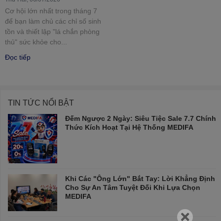
Cơ hội lớn nhất trong tháng 7
để bạn làm chủ các chỉ số sinh
tồn và thiết lập "lá chắn phòng
thủ" sức khỏe cho...
Đọc tiếp
TIN TỨC NỔI BẬT
Đếm Ngược 2 Ngày: Siêu Tiệc Sale 7.7 Chính
Thức Kích Hoạt Tại Hệ Thống MEDIFA
Khi Các "Ông Lớn" Bắt Tay: Lời Khẳng Định
Cho Sự An Tâm Tuyệt Đối Khi Lựa Chọn
MEDIFA