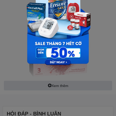
Xem thêm
THÔNG TIN SẢN PHẨM:
- Tên sản phẩm: Bao cao su Durex Sensual Strawberry
3s
HỎI ĐÁP - BÌNH LUẬN