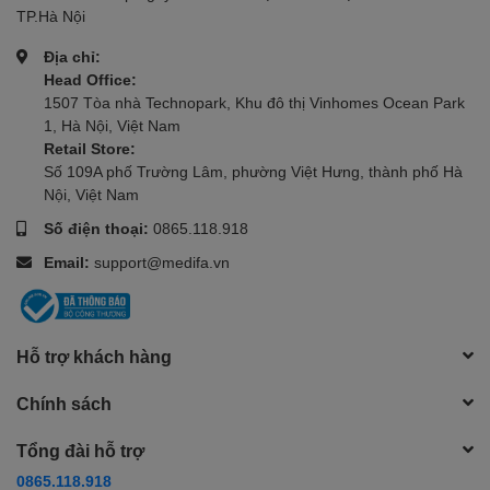
thấy không cuộn bao xuống được hoặc bao thắt chặt
TP.Hà Nội
quá mức lên dương
Địa chỉ:
vật bởi có thể dẫn tới rách bao. Bao nên được tháo ra
Head Office:
ngay sau khi xuất tinh và nên được giữ chắc ở phần
1507 Tòa nhà Technopark, Khu đô thị Vinhomes Ocean Park
dương vật trước khi tháo ra.
1, Hà Nội, Việt Nam
Retail Store:
4. Bỏ bao cao su vào thùng rác. Không xả trực tiếp
Số 109A phố Trường Lâm, phường Việt Hưng, thành phố Hà
vào bồn cầu.
Nội, Việt Nam
MỘT VÀI CẢNH BÁO:
Số điện thoại:
0865.118.918
- Bao cao su này làm từ cao su tự nhiên latex, nên có
Email:
support@medifa.vn
thể sẽ gây ra dị ứng bao gồm sốc phản vệ nếu người
dùng dị ứng với latex.
THÔNG SỐ KĨ THUẬT:
Hỗ trợ khách hàng
- Thông tin thương hiệu: DUREX thuộc công ty Reckitt
Chính sách
Benckisier.
Tổng đài hỗ trợ
- Xuất xứ: Anh
0865.118.918