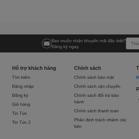
huyết ACCU-CHEK Instant có thiết kế nhỏ gọn, tinh tế với 
 dễ dàng mang theo bên mình mọi lúc mọi nơi, thuận tiện 
Bạn muốn nhận khuyến mãi đặc biệt?
ợc trang bị màn hình LCD với đèn nền, giúp hiển thị kết qu
Đăng ký ngay.
tiên tiến, ACCU-CHEK Instant chỉ mất 4 giây để cho ra kết 
Hỗ trợ khách hàng
Chính sách
T
Tìm kiếm
Chính sách bảo mật
0
lượng máu rất nhỏ (0.6 μL) để thực hiện phép đo, giúp giả
Đăng nhập
Chính sách vận chuyển
P
Đăng ký
Chính sách đổi trả bảo
đo từ 10-600 mg/dL (0.6-33.3 mmol/L), phù hợp với hầu hế
hành
Giỏ hàng
Chính sách thanh toán
Tin Tức
 đến 720 kết quả đo, giúp người dùng và bác sĩ dễ dàng the
Phân định trách nhiệm các
Tin Tức 2
bên
um CR2032, máy có thể thực hiện khoảng 1000 lần đo, giúp t