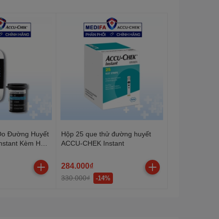
o Đường Huyết
Hộp 25 que thử đường huyết
stant Kèm Hộp
ACCU-CHEK Instant
MMOL/L
284.000₫
330.000₫
-14%