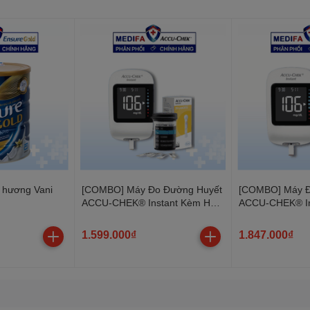
 hương Vani
[COMBO] Máy Đo Đường Huyết
[COMBO] Máy Đ
ACCU-CHEK® Instant Kèm Hộp
ACCU-CHEK® In
đối
25 Que Thử & 25 Kim SoftClix -
50 Que Thử - 
MMOL/L
1.599.000₫
1.847.000₫
y, cẳng tay