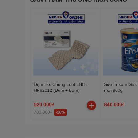
Màn hình: LCD với đèn nền
Dung lượng bộ nhớ: 720 kết quả đo
Pin: 1 viên pin lithium CR2032
Tuổi thọ pin: Khoảng 1000 lần đo
Thời gian đo: 4 giây
Lượng máu cần thiết: 0.6 μL
Dải đo: 10-600 mg/dL (0.6-33.3 mmol/L)
Nhiệt độ hoạt động: 4°C đến 45°C
Đệm Hơi Chống Loét LHB -
Sữa Ensure Gold
HF62012 (Đệm + Bơm)
mới 800g
Độ ẩm hoạt động: 10-90% độ ẩm tương 
520.000₫
840.000₫
Phương pháp đo: Đo điện hóa
700.000₫
-26%
Loại mẫu: Máu tươi mao mạch
Vị trí lấy máu: Đầu ngón tay, lòng bàn ta
Tự động tắt: Sau 90 giây không sử dụng