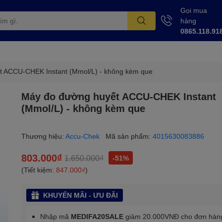
Gọi mua
hàng
0865.118.91
t ACCU-CHEK Instant (Mmol/L) - không kèm que
Máy đo đường huyết ACCU-CHEK Instant
(Mmol/L) - không kèm que
Thương hiệu:
Accu-Chek
Mã sản phẩm:
4015630083886
803.000₫
1.650.000₫
-51%
(Tiết kiệm:
847.000₫
)
KHUYẾN MÃI - ƯU ĐÃI
Nhập mã
MEDIFA20SALE
giảm 20.000VNĐ cho đơn hàn