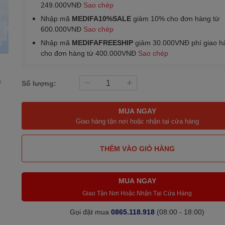
249.000VNĐ
Sao chép
Nhập mã
MEDIFA10%SALE
giảm 10% cho đơn hàng từ
600.000VNĐ
Sao chép
Nhập mã
MEDIFAFREESHIP
giảm 30.000VNĐ phí giao h
cho đơn hàng từ 400.000VNĐ
Sao chép
Số lượng:
MUA NGAY
Giao hàng tận nơi hoặc nhận tại cửa hàng
THÊM VÀO GIỎ HÀNG
MUA NGAY
Giao Tận Nơi Hoặc Nhận Tại Cửa Hàng
Gọi đặt mua
0865.118.918
(08:00 - 18:00)