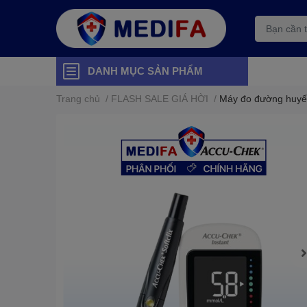
DANH MỤC SẢN PHẨM
Trang chủ
/
FLASH SALE GIÁ HỜI
/
Máy đo đường huyế