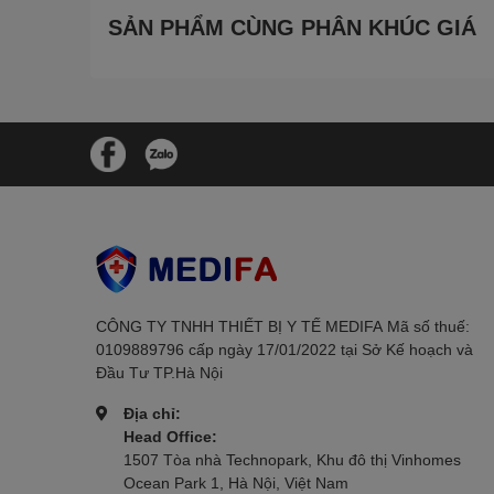
SẢN PHẨM CÙNG PHÂN KHÚC GIÁ
Đặc điểm nổi bật:
Thiết kế nhỏ gọn, tinh tế: Máy đo đường 
lượng 40g. Thiết kế này giúp người dùng
Màn hình LCD rõ nét với đèn nền: Máy đư
sáng, kể cả khi đo vào ban đêm.
Thời gian đo nhanh chóng: Với công nghệ 
sự thuận tiện cho người sử dụng.
Lượng máu cần thiết ít: Máy chỉ cần một 
mẫu máu.
CÔNG TY TNHH THIẾT BỊ Y TẾ MEDIFAㅤㅤㅤㅤㅤㅤㅤ Mã số thuế:
Dải đo rộng: ACCU-CHEK Instant có dải 
0109889796 cấp ngày 17/01/2022 tại Sở Kế hoạch và
có đường huyết thấp đến cao.
Đầu Tư TP.Hà Nội
Bộ nhớ lớn: Máy có khả năng lưu trữ lên
Địa chỉ:
trong thời gian dài.
Head Office:
1507 Tòa nhà Technopark, Khu đô thị Vinhomes
Tuổi thọ pin cao: Với một viên pin lithi
Ocean Park 1, Hà Nội, Việt Nam