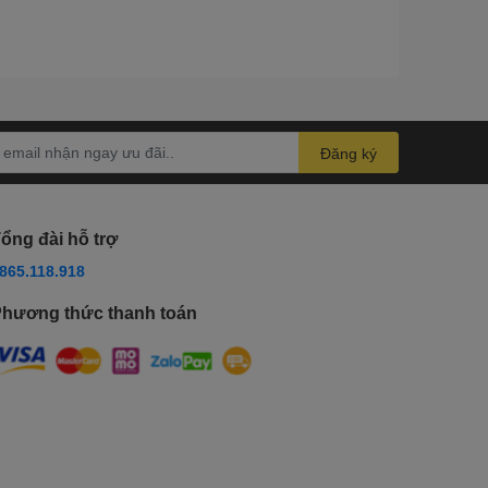
kích thước chỉ 77.1 x 48.6 x 15.3 mm và trọng
cho việc đo đường huyết thường xuyên.
ả đo rõ ràng, dễ đọc trong mọi điều kiện ánh
Đăng ký
quả đo, giúp tiết kiệm thời gian và mang lại
ổng đài hỗ trợ
865.118.918
m thiểu sự khó chịu cho người dùng khi lấy
hương thức thanh toán
t các trường hợp đo đường huyết, từ người
o dõi và đánh giá tình trạng đường huyết
iết kiệm chi phí thay pin và đảm bảo sự hoạt