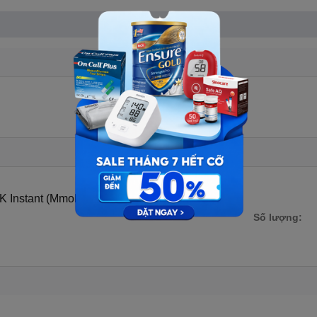
Xem thêm
Instant (Mmol/L) - không kèm que
U-CHEK Instant
Số lượng: