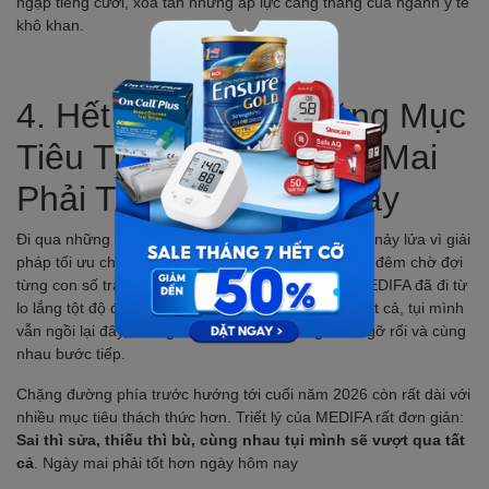
ngập tiếng cười, xóa tan những áp lực căng thẳng của ngành y tế
khô khan.
4. Hết Mình Cho Những Mục
Tiêu Tiếp Theo – Ngày Mai
Phải Tốt Hơn Hôm Ngày
Đi qua những ngày "xào xáo", những lúc tranh luận nảy lửa vì giải
pháp tối ưu cho sản phẩm, và cả những đêm thông đêm chờ đợi
từng con số traffic tăng lên... cảm xúc của người MEDIFA đã đi từ
lo lắng tột độ đến lúc vui sướng vỡ òa. Để rồi sau tất cả, tụi mình
vẫn ngồi lại đây, chung một chí hướng, cùng nhau gỡ rối và cùng
nhau bước tiếp.
Chặng đường phía trước hướng tới cuối năm 2026 còn rất dài với
nhiều mục tiêu thách thức hơn. Triết lý của MEDIFA rất đơn giản:
Sai thì sửa, thiếu thì bù, cùng nhau tụi mình sẽ vượt qua tất
cả
. Ngày mai phải tốt hơn ngày hôm nay