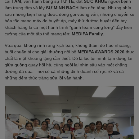
cái
TÂM
, vận hành bằng sự
TỬ TẾ
, đặt
SỨC KHỎE
người bệnh
làm trung tâm và lấy
SỰ MINH BẠCH
làm nền tảng. Nhưng phía
sau những kiện hàng được đóng gói vuông vắn, những chuyến xe
hỏa tốc mang máy đo huyết áp, máy thử đường huyết đến tay
khách hàng là cả một hành trình "gánh team còng lưng" đầy kiên
cường của một tập thể mang tên:
MEDIFA Family
.
Vừa qua, không rình rang kịch bản, không thảm đỏ hào nhoáng,
buổi chuẩn bị cho giải thưởng nội bộ
MEDIFA AWARDS 2026
thực
chất là một khoảng lặng cần thiết. Đó là lúc tụi mình tạm dừng lại
giữa guồng quay hối hả, cùng ngồi lại nhìn sâu vào một chặng
đường đã qua – nơi có cả những đỉnh doanh số rực rỡ và cả
những đêm thức trắng sửa lỗi vận hành.