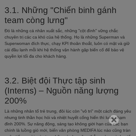
3.1. Những "Chiến binh gánh
team còng lưng"
Đó là những cá nhân xuất sắc, những "cột đình" vững chắc
chuyên trị các ca khó của hệ thống. Họ là những Superman và
Superwoman đích thực, chạy KPI thoăn thoắt, luôn có mặt và giữ
cái đầu lạnh mỗi khi hệ thống vận hành gặp biến cố để bảo vệ
quyền lợi tối đa cho khách hàng.
3.2. Biệt đội Thực tập sinh
(Interns) – Nguồn năng lượng
200%
Là những nhân tố trẻ trung, đôi lúc còn "vô tri" một cách đáng yêu
nhưng tinh thần học hỏi và nhiệt huyết cống hiến thì luôn chạm
đỉnh 200%. Sự năng động, sáng tạo không giới hạn của các bạn
chính là luồng gió mới, biến văn phòng MEDIFA lúc nào cũng tràn