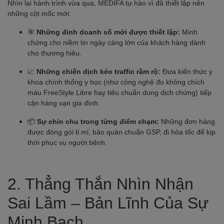
Nhìn lại hành trình vừa qua, MEDIFA tự hào vì đã thiết lập nên
những cột mốc mới:
🎯
Những đỉnh doanh số mới được thiết lập:
Minh
chứng cho niềm tin ngày càng lớn của khách hàng dành
cho thương hiệu.
📈
Những chiến dịch kéo traffic rầm rộ:
Đưa kiến thức y
khoa chính thống y học (như công nghệ đo không chích
máu FreeStyle Libre hay tiêu chuẩn dung dịch chứng) tiếp
cận hàng vạn gia đình.
📦
Sự chỉn chu trong từng điểm chạm:
Những đơn hàng
được đóng gói tỉ mỉ, bảo quản chuẩn GSP, đi hỏa tốc để kịp
thời phục vụ người bệnh.
2. Thẳng Thắn Nhìn Nhận
Sai Lầm – Bản Lĩnh Của Sự
Minh Bạch