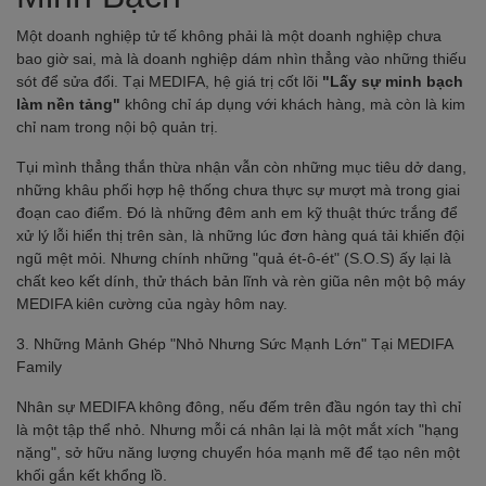
Một doanh nghiệp tử tế không phải là một doanh nghiệp chưa
bao giờ sai, mà là doanh nghiệp dám nhìn thẳng vào những thiếu
sót để sửa đổi. Tại MEDIFA, hệ giá trị cốt lõi
"Lấy sự minh bạch
làm nền tảng"
không chỉ áp dụng với khách hàng, mà còn là kim
chỉ nam trong nội bộ quản trị.
Tụi mình thẳng thắn thừa nhận vẫn còn những mục tiêu dở dang,
những khâu phối hợp hệ thống chưa thực sự mượt mà trong giai
đoạn cao điểm. Đó là những đêm anh em kỹ thuật thức trắng để
xử lý lỗi hiển thị trên sàn, là những lúc đơn hàng quá tải khiến đội
ngũ mệt mỏi. Nhưng chính những "quả ét-ô-ét" (S.O.S) ấy lại là
chất keo kết dính, thử thách bản lĩnh và rèn giũa nên một bộ máy
MEDIFA kiên cường của ngày hôm nay.
3. Những Mảnh Ghép "Nhỏ Nhưng Sức Mạnh Lớn" Tại MEDIFA
Family
Nhân sự MEDIFA không đông, nếu đếm trên đầu ngón tay thì chỉ
là một tập thể nhỏ. Nhưng mỗi cá nhân lại là một mắt xích "hạng
nặng", sở hữu năng lượng chuyển hóa mạnh mẽ để tạo nên một
khối gắn kết khổng lồ.