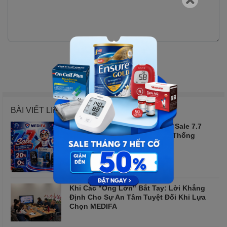
Gửi bình luận
BÀI VIẾT LIÊN QUAN
Đếm Ngược 2 Ngày: Siêu Tiệc Sale 7.7
Chính Thức Kích Hoạt Tại Hệ Thống
MEDIFA
Khi Các "Ông Lớn" Bắt Tay: Lời Khẳng
Định Cho Sự An Tâm Tuyệt Đối Khi Lựa
Chọn MEDIFA