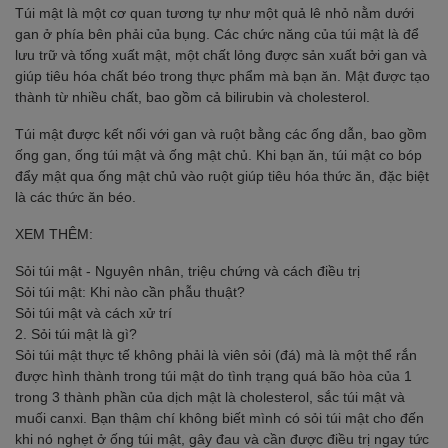
Túi mật là một cơ quan tương tự như một quả lê nhỏ nằm dưới
gan ở phía bên phải của bụng. Các chức năng của túi mật là để
lưu trữ và tống xuất mật, một chất lỏng được sản xuất bởi gan và
giúp tiêu hóa chất béo trong thực phẩm mà bạn ăn. Mật được tạo
thành từ nhiều chất, bao gồm cả bilirubin và cholesterol.
Túi mật được kết nối với gan và ruột bằng các ống dẫn, bao gồm
ống gan, ống túi mật và ống mật chủ. Khi bạn ăn, túi mật co bóp
đẩy mật qua ống mật chủ vào ruột giúp tiêu hóa thức ăn, đặc biệt
là các thức ăn béo.
XEM THÊM:
Sỏi túi mật - Nguyên nhân, triệu chứng và cách điều trị
Sỏi túi mật: Khi nào cần phẫu thuật?
Sỏi túi mật và cách xử trí
2. Sỏi túi mật là gì?
Sỏi túi mật thực tế không phải là viên sỏi (đá) mà là một thể rắn
được hình thành trong túi mật do tình trạng quá bão hòa của 1
trong 3 thành phần của dịch mật là cholesterol, sắc túi mật và
muối canxi. Bạn thậm chí không biết mình có sỏi túi mật cho đến
khi nó nghẹt ở ống túi mật, gây đau và cần được điều trị ngay tức