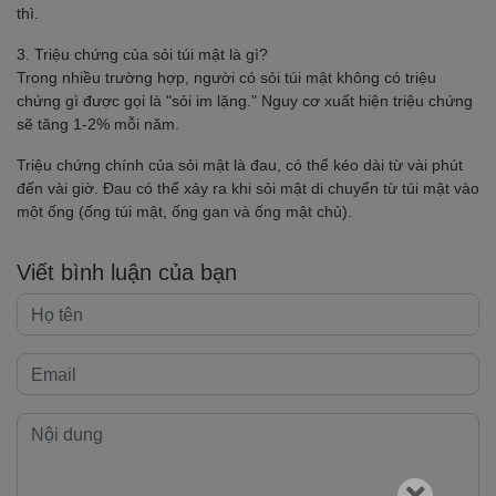
thì.
3. Triệu chứng của sỏi túi mật là gì?
Trong nhiều trường hợp, người có sỏi túi mật không có triệu
chứng gì được gọi là "sỏi im lặng." Nguy cơ xuất hiện triệu chứng
sẽ tăng 1-2% mỗi năm.
Triệu chứng chính của sỏi mật là đau, có thể kéo dài từ vài phút
đến vài giờ. Đau có thể xảy ra khi sỏi mật di chuyển từ túi mật vào
một ống (ống túi mật, ống gan và ống mật chủ).
Viết bình luận của bạn