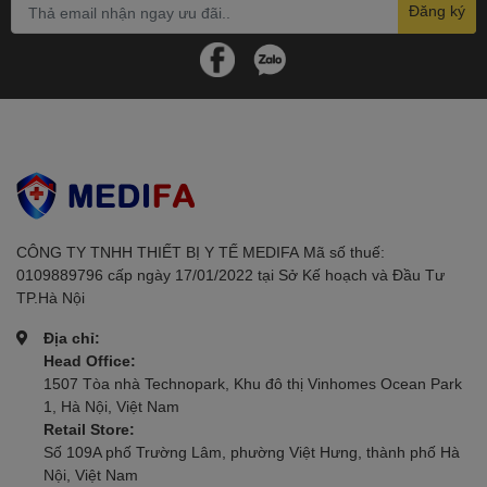
Đăng ký
Stearyl alcohol
Methylparaben
Propylparaben
Butylparaben
Ưu điểm của sản phẩm
Dịu nhẹ và an toàn cho mọi loại da
Hiệu quả làm sạch tốt
Cân bằng độ ẩm cho da
CÔNG TY TNHH THIẾT BỊ Y TẾ MEDIFAㅤㅤㅤㅤㅤㅤㅤ Mã số thuế:
Không gây bít tắc lỗ chân lông
0109889796 cấp ngày 17/01/2022 tại Sở Kế hoạch và Đầu Tư
Được khuyên dùng bởi chuyên gia
TP.Hà Nội
Không chứa hương liệu
Địa chỉ:
Không chứa xà phòng
Head Office:
Cách sử dụng
1507 Tòa nhà Technopark, Khu đô thị Vinhomes Ocean Park
1, Hà Nội, Việt Nam
1. Cách sử dụng thông thường (với nước)
Retail Store:
Số 109A phố Trường Lâm, phường Việt Hưng, thành phố Hà
Làm ướt mặt bằng nước ấm
Nội, Việt Nam