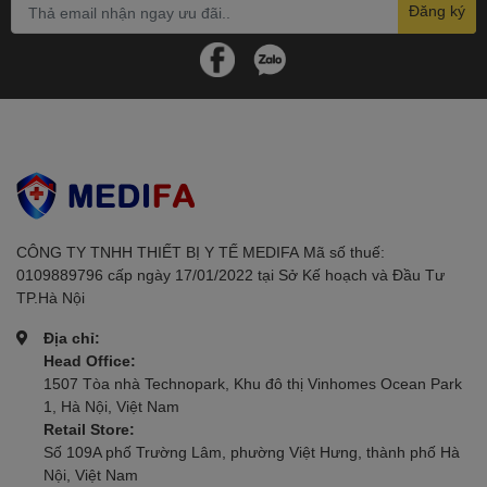
Đăng ký
Niacinamide (Vitamin B3)
Allantoin
Vitamin E
Ưu điểm của sản phẩm
Dịu nhẹ và an toàn cho mọi loại da
Hiệu quả làm sạch tốt
Cân bằng độ ẩm cho da
Không gây bít tắc lỗ chân lông
CÔNG TY TNHH THIẾT BỊ Y TẾ MEDIFAㅤㅤㅤㅤㅤㅤㅤ Mã số thuế:
0109889796 cấp ngày 17/01/2022 tại Sở Kế hoạch và Đầu Tư
Được khuyên dùng bởi chuyên gia
TP.Hà Nội
Không chứa hương liệu
Không chứa xà phòng
Địa chỉ:
Head Office:
Cách sử dụng
1507 Tòa nhà Technopark, Khu đô thị Vinhomes Ocean Park
1, Hà Nội, Việt Nam
1. Cách sử dụng thông thường (với nước)
Retail Store:
Số 109A phố Trường Lâm, phường Việt Hưng, thành phố Hà
Làm ướt mặt bằng nước ấm
Nội, Việt Nam