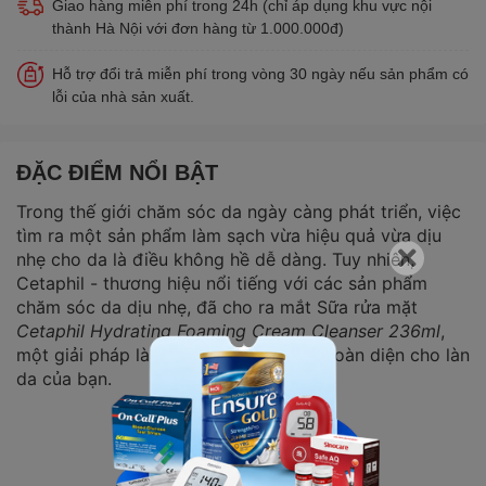
Giao hàng miễn phí trong 24h (chỉ áp dụng khu vực nội
thành Hà Nội với đơn hàng từ 1.000.000đ)
Hỗ trợ đổi trả miễn phí trong vòng 30 ngày nếu sản phẩm có
lỗi của nhà sản xuất.
ĐẶC ĐIỂM NỔI BẬT
Trong thế giới chăm sóc da ngày càng phát triển, việc
tìm ra một sản phẩm làm sạch vừa hiệu quả vừa dịu
nhẹ cho da là điều không hề dễ dàng. Tuy nhiên,
Cetaphil - thương hiệu nổi tiếng với các sản phẩm
chăm sóc da dịu nhẹ, đã cho ra mắt Sữa rửa mặt
Cetaphil Hydrating Foaming Cream Cleanser 236ml
,
một giải pháp làm sạch và dưỡng ẩm toàn diện cho làn
da của bạn.