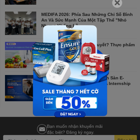
MEDIFA 2026: Phía Sau Những Chỉ Số Bình
An Và Sức Mạnh Của Một Tập Thể "Nhỏ
Nhưng Khổng Lồ
Ăn gì để ổn định đường huyết? Thực phẩm
tốt nhất bạn nên biết
Tuyển Thực Tập Sinh Vận Hành Sàn E-
commerce Tại Hà Nội – MEDIFA Internship
Program 2026
Bạn muốn nhận khuyến mãi
đặc biệt? Đăng ký ngay.