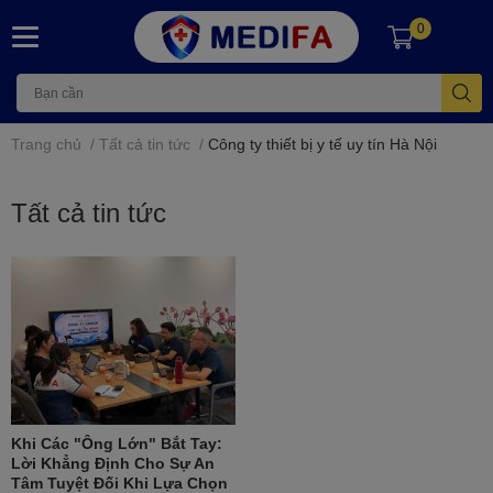
0
Trang chủ
/
Tất cả tin tức
/
Công ty thiết bị y tế uy tín Hà Nội
Tất cả tin tức
Khi Các "Ông Lớn" Bắt Tay:
Lời Khẳng Định Cho Sự An
Tâm Tuyệt Đối Khi Lựa Chọn