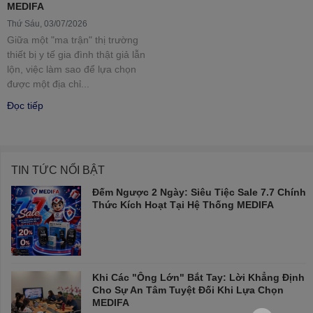
MEDIFA
Thứ Sáu, 03/07/2026
Giữa một "ma trận" thị trường
thiết bị y tế gia đình thật giả lẫn
lộn, việc làm sao để lựa chọn
được một địa chỉ...
Đọc tiếp
TIN TỨC NỔI BẬT
Đếm Ngược 2 Ngày: Siêu Tiệc Sale 7.7 Chính
Thức Kích Hoạt Tại Hệ Thống MEDIFA
Khi Các "Ông Lớn" Bắt Tay: Lời Khẳng Định
Cho Sự An Tâm Tuyệt Đối Khi Lựa Chọn
MEDIFA