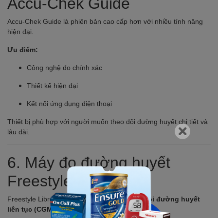
Accu-Chek Guide
Accu-Chek Guide là phiên bản cao cấp hơn với nhiều tính năng
hiện đại.
Ưu điểm:
Công nghệ đo chính xác
Thiết kế hiện đại
Kết nối ứng dụng điện thoại
Thiết bị phù hợp với người muốn theo dõi đường huyết chi tiết và
lâu dài.
6.
Máy đo đường huyết
Freestyle Libre
Freestyle Libre của Abbott là hệ thống
theo dõi đường huyết
liên tục (CGM)
.